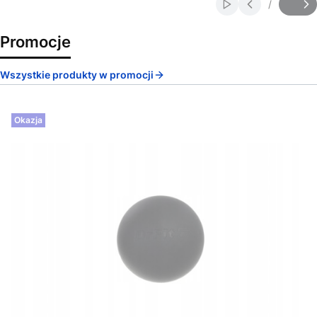
/
Włącz automatycz
Slajd
z
Promocje
Wszystkie produkty w promocji
Okazja