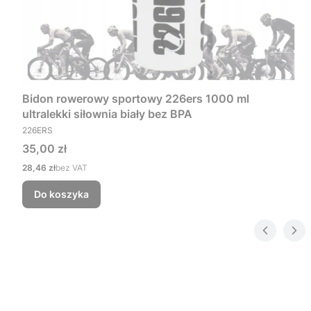
Bidon rowerowy sportowy 226ers 1000 ml
ultralekki siłownia biały bez BPA
PRODUCENT
226ERS
Cena
35,00 zł
Cena
28,46 zł
bez VAT
Do koszyka