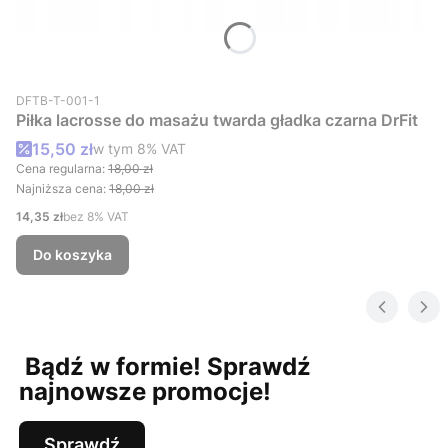
Kod produktu
DFTB-T-001-1
Piłka lacrosse do masażu twarda gładka czarna DrFit
Cena promocyjna brutto
15,50 zł
w tym %s VAT
w tym
8%
VAT
Cena regularna:
18,00 zł
Najniższa cena:
18,00 zł
Cena netto
14,35 zł
bez 8% VAT
Do koszyka
Bądź w formie! Sprawdź
najnowsze promocje!
Sprawdź