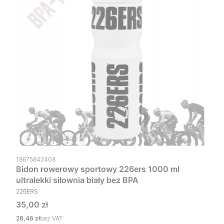
Kod produktu
18675842408
Bidon rowerowy sportowy 226ers 1000 ml
ultralekki siłownia biały bez BPA
PRODUCENT
226ERS
Cena
35,00 zł
Cena
28,46 zł
bez VAT