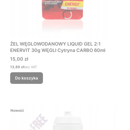
ŻEL WĘGLOWODANOWY LIQUID GEL 2:1
ENERVIT 30g WĘGLI Cytryna CARBO 60ml
Cena
15,00 zł
Cena
13,89 zł
bez VAT
Do koszyka
Nowość