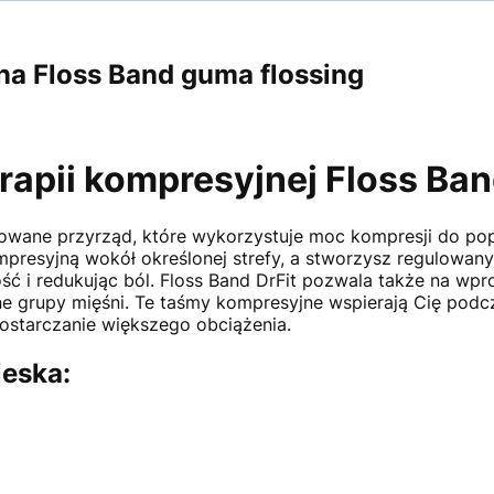
na Floss Band guma flossing
rapii kompresyjnej Floss Ban
owane przyrząd, które wykorzystuje moc kompresji do pop
resyjną wokół określonej strefy, a stworzysz regulowany 
ść i redukując ból. Floss Band DrFit pozwala także na wp
e grupy mięśni. Te taśmy kompresyjne wspierają Cię podcz
dostarczanie większego obciążenia.
ieska: