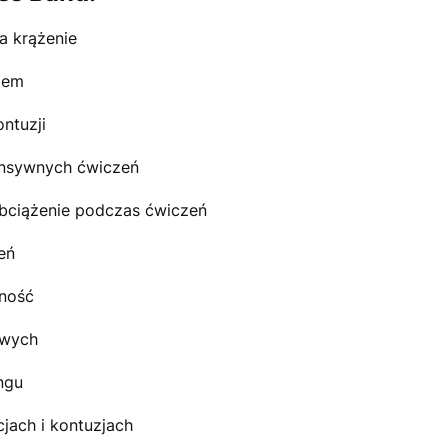
a krążenie
iem
ntuzji
tensywnych ćwiczeń
bciążenie podczas ćwiczeń
eń
lność
owych
ngu
cjach i kontuzjach