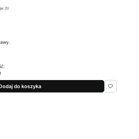
e: 0)
tawy.
ść:
ć
Dodaj do koszyka