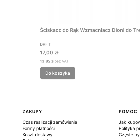
Ściskacz do Rąk Wzmacniacz Dłoni do Tre
PRODUCENT
DRFIT
Cena
17,00 zł
Cena
13,82 zł
bez VAT
Do koszyka
Linki w stopce
ZAKUPY
POMOC
Czas realizacji zamówienia
Jak kupo
Formy płatności
Polityka p
Koszt dostawy
Częste py