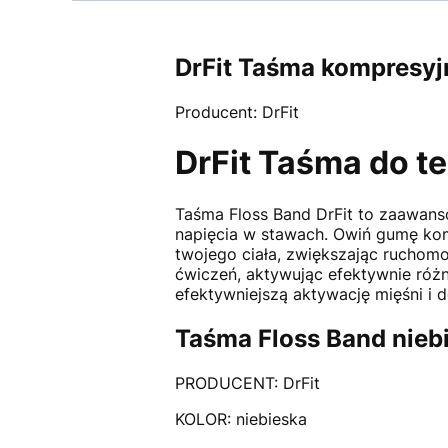
DrFit Taśma kompresyj
Producent: DrFit
DrFit Taśma do te
Taśma Floss Band DrFit to zaawans
napięcia w stawach. Owiń gumę komp
twojego ciała, zwiększając ruchomo
ćwiczeń, aktywując efektywnie różn
efektywniejszą aktywację mięśni i 
Taśma Floss Band nieb
PRODUCENT: DrFit
KOLOR: niebieska