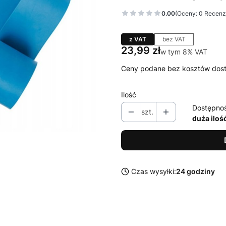
0.00
(Oceny: 0 Recenzj
z VAT
bez VAT
Cena
23,99 zł
w tym 8% VAT
w tym
8%
VAT
Ceny podane bez kosztów dos
Ilość
Dostępno
szt.
duża iloś
Czas wysyłki:
24 godziny