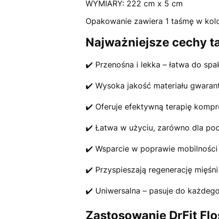
WYMIARY: 222 cm x 5 cm
Opakowanie zawiera 1 taśmę w kolo
Najważniejsze cechy t
✔️ Przenośna i lekka – łatwa do sp
✔️ Wysoka jakość materiału gwaran
✔️ Oferuje efektywną terapię kompr
✔️ Łatwa w użyciu, zarówno dla po
✔️ Wsparcie w poprawie mobilności 
✔️ Przyspieszają regenerację mięśn
✔️ Uniwersalna – pasuje do każdego
Zastosowanie DrFit Flo