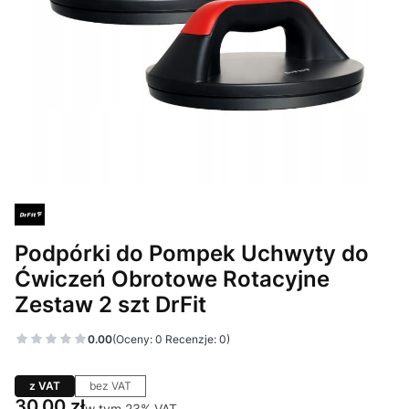
Podpórki do Pompek Uchwyty do
Ćwiczeń Obrotowe Rotacyjne
Zestaw 2 szt DrFit
0.00
(Oceny: 0 Recenzje: 0)
z VAT
bez VAT
Cena
30,00 zł
w tym 23% VAT
w tym
23%
VAT