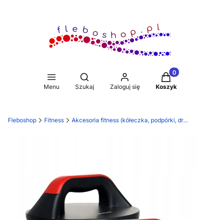
Produkty w koszy
Otwórz wyszukiwarkę
Menu
Szukaj
Zaloguj się
Koszyk
Fleboshop
Fitness
Akcesoria fitness (kółeczka, podpórki, drążki)