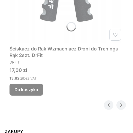
Ściskacz do Rąk Wzmacniacz Dłoni do Treningu
Rąk 2szt. DrFit
PRODUCENT
DRFIT
Cena
17,00 zł
Cena
13,82 zł
bez VAT
Do koszyka
Linki w stopce
ZAKUPY