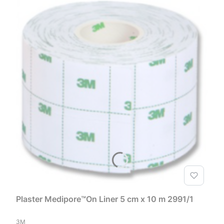
Plaster Medipore™On Liner 5 cm x 10 m 2991/1
PRODUCENT
3M