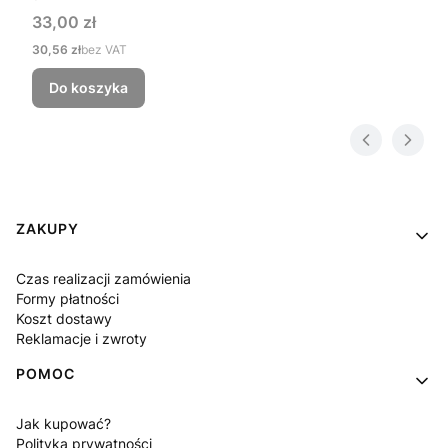
Cena
33,00 zł
Cena
30,56 zł
bez VAT
Do koszyka
Linki w stopce
ZAKUPY
Czas realizacji zamówienia
Formy płatności
Koszt dostawy
Reklamacje i zwroty
POMOC
Jak kupować?
Polityka prywatności