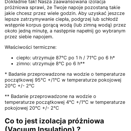
Dokładnie tak! Nasza zaawansowana izolacja
próżniowa sprawi, że Twoje napoje pozostaną takie
jakie chcesz przez wiele godzin. Aby uzyskać jeszcze
lepsze zatrzymywanie ciepła, podgrzej lub schłodź
wstępnie korpus gorącą wodą (lub zimną wodą) przez
około jedną minutę, a następnie napełnij go wybranym
przez siebie napojem.
Właściwości termiczne:
ciepło: utrzymuje 87°C po 1 h / 71°C po 6 h*
zimno: utrzymuje 8°C po 6 h**
* Badanie przeprowadzone na wodzie o temperaturze
początkowej 95°C +/1°C w temperaturze pokojowej
20°C +/- 2°C
** Badanie przeprowadzone na wodzie o
temperaturze początkowej 4°C +/1°C w temperaturze
pokojowej 20°C +/- 2°C
Co to jest izolacja próżniowa
(Vacuum Insulation) ?