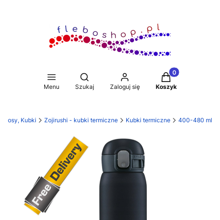
Produkty w koszy
Otwórz wyszukiwarkę
Menu
Szukaj
Zaloguj się
Koszyk
ermosy, Kubki
Zojirushi - kubki termiczne
Kubki termiczne
400-480 ml