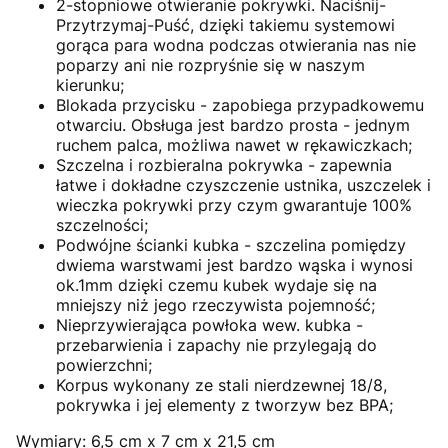
2-stopniowe otwieranie pokrywki. Naciśnij-
Przytrzymaj-Puść, dzięki takiemu systemowi
gorąca para wodna podczas otwierania nas nie
poparzy ani nie rozpryśnie się w naszym
kierunku;
Blokada przycisku - zapobiega przypadkowemu
otwarciu. Obsługa jest bardzo prosta - jednym
ruchem palca, możliwa nawet w rękawiczkach;
Szczelna i rozbieralna pokrywka - zapewnia
łatwe i dokładne czyszczenie ustnika, uszczelek i
wieczka pokrywki przy czym gwarantuje 100%
szczelności;
Podwójne ścianki kubka - szczelina pomiędzy
dwiema warstwami jest bardzo wąska i wynosi
ok.1mm dzięki czemu kubek wydaje się na
mniejszy niż jego rzeczywista pojemność;
Nieprzywierająca powłoka wew. kubka -
przebarwienia i zapachy nie przylegają do
powierzchni;
Korpus wykonany ze stali nierdzewnej 18/8,
pokrywka i jej elementy z tworzyw bez BPA;
Wymiary: 6,5 cm x 7 cm x 21,5 cm