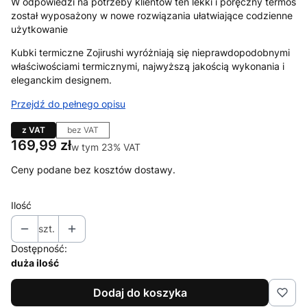
W odpowiedzi na potrzeby klientów ten lekki i poręczny termos
został wyposażony w nowe rozwiązania ułatwiające codzienne
użytkowanie
Kubki termiczne Zojirushi wyróżniają się nieprawdopodobnymi
właściwościami termicznymi, najwyższą jakością wykonania i
eleganckim designem.
Przejdź do pełnego opisu
z VAT
bez VAT
Cena
169,99 zł
w tym 23% VAT
w tym
23%
VAT
Ceny podane bez kosztów dostawy.
Ilość
szt.
Dostępność:
duża ilość
Dodaj do koszyka