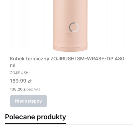
Kubek termiczny ZOJIRUSHI SM-WR48E-DP 480
ml
PRODUCENT
ZOJIRUSHI
Cena
169,99 zł
Cena
138,20 zł
bez VAT
Niedostępny
Polecane produkty