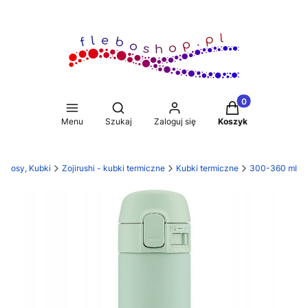
Produkty w koszy
Otwórz wyszukiwarkę
Menu
Szukaj
Zaloguj się
Koszyk
ermosy, Kubki
Zojirushi - kubki termiczne
Kubki termiczne
300-360 ml