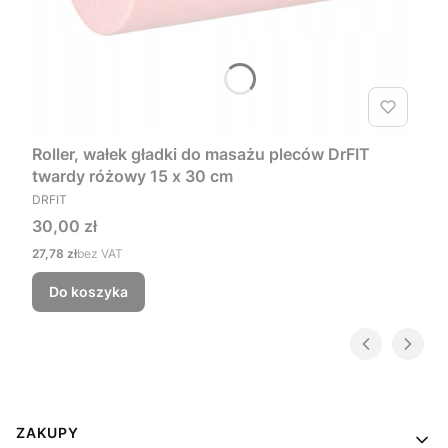
Roller, wałek gładki do masażu pleców DrFIT
twardy różowy 15 x 30 cm
PRODUCENT
DRFIT
Cena
30,00 zł
Cena
27,78 zł
bez VAT
Do koszyka
Linki w stopce
ZAKUPY