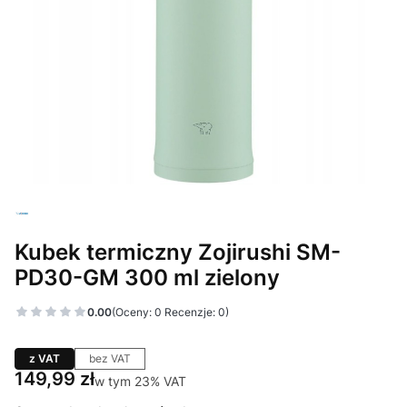
Kubek termiczny Zojirushi SM-
PD30-GM 300 ml zielony
0.00
(Oceny: 0 Recenzje: 0)
z VAT
bez VAT
Cena
149,99 zł
w tym 23% VAT
w tym
23%
VAT