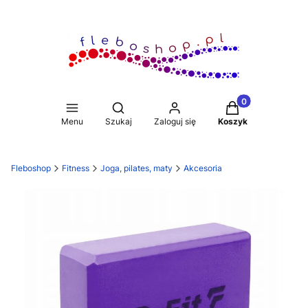
Produkty w koszy
Otwórz wyszukiwarkę
Menu
Szukaj
Zaloguj się
Koszyk
Fleboshop
Fitness
Joga, pilates, maty
Akcesoria