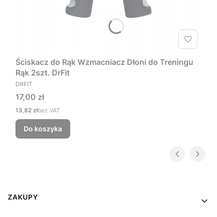
Ściskacz do Rąk Wzmacniacz Dłoni do Treningu
Rąk 2szt. DrFit
PRODUCENT
DRFIT
Cena
17,00 zł
Cena
13,82 zł
bez VAT
Do koszyka
Linki w stopce
ZAKUPY