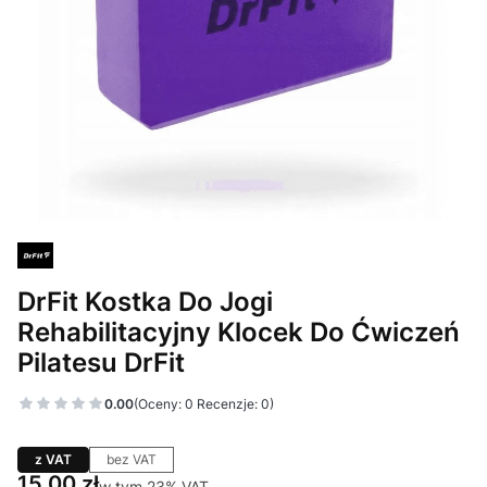
DrFit Kostka Do Jogi
Rehabilitacyjny Klocek Do Ćwiczeń
Pilatesu DrFit
0.00
(Oceny: 0 Recenzje: 0)
z VAT
bez VAT
Cena
15,00 zł
w tym 23% VAT
w tym
23%
VAT