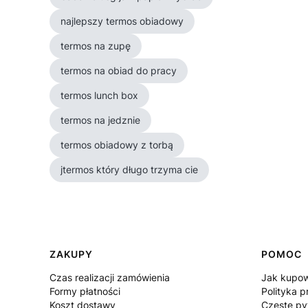
najlepszy termos obiadowy
termos na zupę
termos na obiad do pracy
termos lunch box
termos na jedznie
termos obiadowy z torbą
jtermos który długo trzyma cie
Linki w stopce
ZAKUPY
POMOC
Czas realizacji zamówienia
Jak kupo
Formy płatności
Polityka p
Koszt dostawy
Częste py