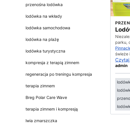
przenośna lodówka
lodówka na wkłady
PRZE
lodówka samochodowa
Lodó
Niezale
lodówka na plażę
parku,
Pinnacl
lodówka turystyczna
świeże 
Czytaj
kompresja z terapią zimnem
admin
regeneracja po treningu kompresja
lodówk
terapia zimnem
lodów
Breg Polar Care Wave
przen
lodówk
terapia zimnem i kompresją
lwia zmarszczka