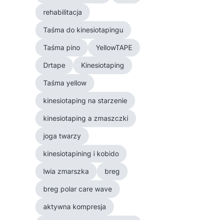
rehabilitacja
Taśma do kinesiotapingu
Taśma pino
YellowTAPE
Drtape
Kinesiotaping
Taśma yellow
kinesiotaping na starzenie
kinesiotaping a zmaszczki
joga twarzy
kinesiotapining i kobido
lwia zmarszka
breg
breg polar care wave
aktywna kompresja