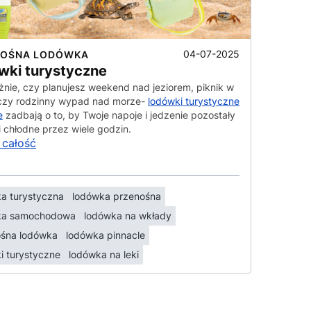
04-07-2025
NOŚNA LODÓWKA
wki turystyczne
żnie, czy planujesz weekend nad jeziorem, piknik w
 czy rodzinny wypad nad morze-
lodówki turystyczne
e
zadbają o to, by Twoje napoje i jedzenie pozostały
i chłodne przez wiele godzin.
 całość
a turystyczna
lodówka przenośna
ka samochodowa
lodówka na wkłady
ośna lodówka
lodówka pinnacle
i turystyczne
lodówka na leki