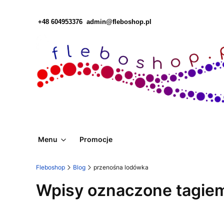
+48 604953376
admin@fleboshop.pl
Menu
Promocje
Fleboshop
Blog
przenośna lodówka
Wpisy oznaczone tagie