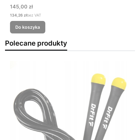
Cena
145,00 zł
Cena
134,26 zł
bez VAT
Do koszyka
Polecane produkty