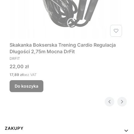
Skakanka Bokserska Trening Cardio Regulacja
Długości 2,75m Mocna DrFit
PRODUCENT
DRFIT
Cena
22,00 zł
Cena
17,89 zł
bez VAT
Do koszyka
Linki w stopce
ZAKUPY