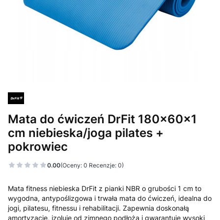
Mata do ćwiczeń DrFit 180x60x1
cm niebieska/joga pilates +
pokrowiec
0.00
(Oceny: 0 Recenzje: 0)
Mata fitness niebieska DrFit z pianki NBR o grubości 1 cm to
wygodna, antypoślizgowa i trwała mata do ćwiczeń, idealna do
jogi, pilatesu, fitnessu i rehabilitacji. Zapewnia doskonałą
amortyzację, izoluje od zimnego podłoża i gwarantuje wysoki