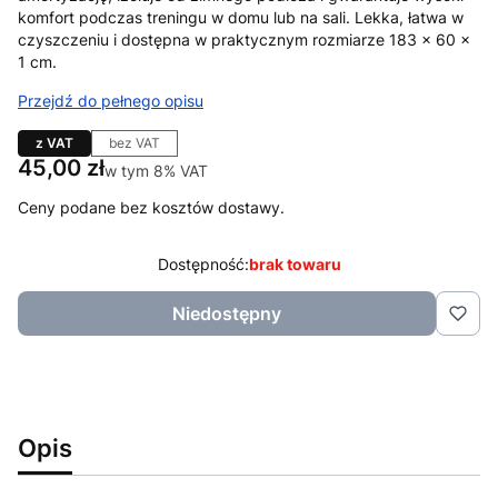
komfort podczas treningu w domu lub na sali. Lekka, łatwa w
czyszczeniu i dostępna w praktycznym rozmiarze 183 × 60 x
1 cm.
Przejdź do pełnego opisu
z VAT
bez VAT
Cena
45,00 zł
w tym 8% VAT
w tym
8%
VAT
Ceny podane bez kosztów dostawy.
Dostępność:
brak towaru
Niedostępny
Opis