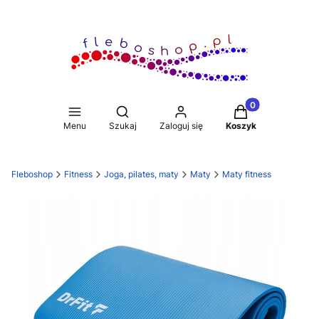
Produkty w koszy
Otwórz wyszukiwarkę
Menu
Szukaj
Zaloguj się
Koszyk
Fleboshop
Fitness
Joga, pilates, maty
Maty
Maty fitness