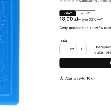
0.00
(Oceny: 0 Recenzj
z VAT
bez VAT
Cena
18,00 zł
w tym 23% VAT
w tym
23%
VAT
Ceny podane bez kosztów dos
Ilość
Dostępno
szt.
duża iloś
Czas wysyłki:
10 dni