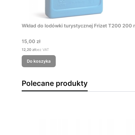
Wkład do lodówki turystycznej Frizet 
Cena
15,00 zł
Cena
12,20 zł
bez VAT
Do koszyka
Polecane produkty