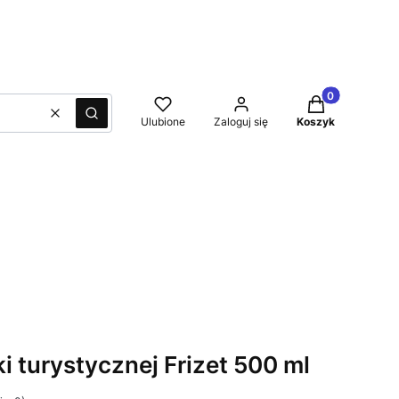
Produkty w kos
Wyczyść
Szukaj
Ulubione
Zaloguj się
Koszyk
 turystycznej Frizet 500 ml