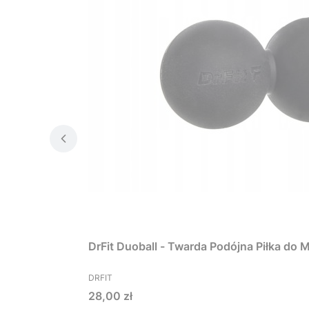
DrFit Duoball - Twarda Podójna Piłka do 
PRODUCENT
DRFIT
Cena
28,00 zł