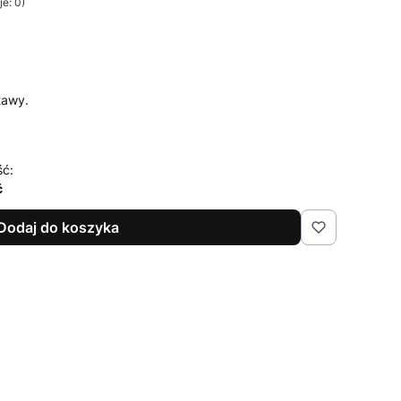
e: 0)
tawy.
ść:
ć
Dodaj do koszyka