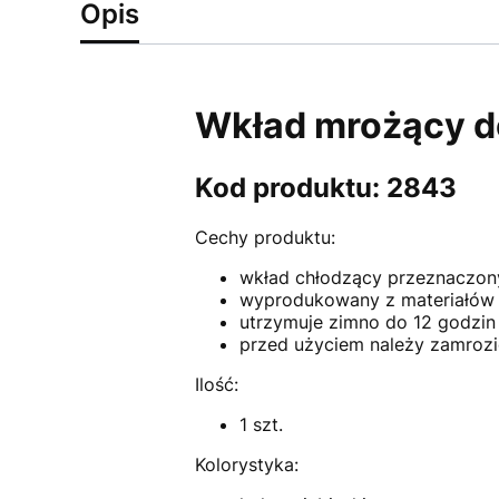
Opis
Wkład mrożący d
Kod produktu: 2843
Cechy produktu:
wkład chłodzący przeznaczony
wyprodukowany z materiałów n
utrzymuje zimno do 12 godzin
przed użyciem należy zamroz
Ilość:
1 szt.
Kolorystyka: