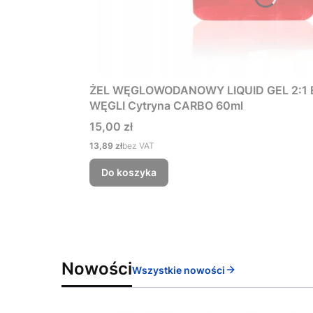
ŻEL WĘGLOWODANOWY LIQUID GEL 2:1 
WĘGLI Cytryna CARBO 60ml
Cena
15,00 zł
Cena
13,89 zł
bez VAT
Do koszyka
Nowości
Wszystkie nowości