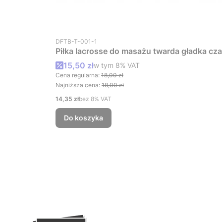
Kod produktu
DFTB-T-001-1
Piłka lacrosse do masażu twarda gładka cza
Cena promocyjna brutto
15,50 zł
w tym %s VAT
w tym
8%
VAT
Cena regularna:
18,00 zł
Najniższa cena:
18,00 zł
Cena netto
14,35 zł
bez 8% VAT
Do koszyka