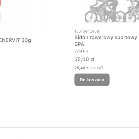
Kod produktu
18675842408
Bidon rowerowy sportowy 22
ENERVIT 30g
BPA
PRODUCENT
226ERS
Cena
35,00 zł
Cena
28,46 zł
bez VAT
Do koszyka