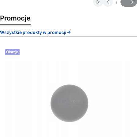
/
Włącz automatycz
Slajd
z
Promocje
Wszystkie produkty w promocji
Okazja