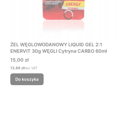
ŻEL WĘGLOWODANOWY LIQUID GEL 2:1
ENERVIT 30g WĘGLI Cytryna CARBO 60ml
Cena
15,00 zł
Cena
13,89 zł
bez VAT
Do koszyka