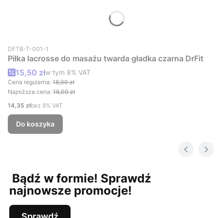
Kod produktu
DFTB-T-001-1
Piłka lacrosse do masażu twarda gładka czarna DrFit
Cena promocyjna brutto
15,50 zł
w tym %s VAT
w tym
8%
VAT
Cena regularna:
18,00 zł
Najniższa cena:
18,00 zł
Cena netto
14,35 zł
bez 8% VAT
Do koszyka
Bądź w formie! Sprawdź
najnowsze promocje!
Sprawdź