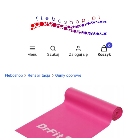
Produkty w koszy
Otwórz wyszukiwarkę
Menu
Szukaj
Zaloguj się
Koszyk
Fleboshop
Rehabilitacja
Gumy oporowe