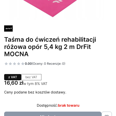
Taśma do ćwiczeń rehabilitacji
różowa opór 5,4 kg 2 m DrFit
MOCNA
0.00
(Oceny: 0 Recenzje: 0)
z VAT
bez VAT
Cena
16,60 zł
w tym 8% VAT
w tym
8%
VAT
Ceny podane bez kosztów dostawy.
Dostępność:
brak towaru