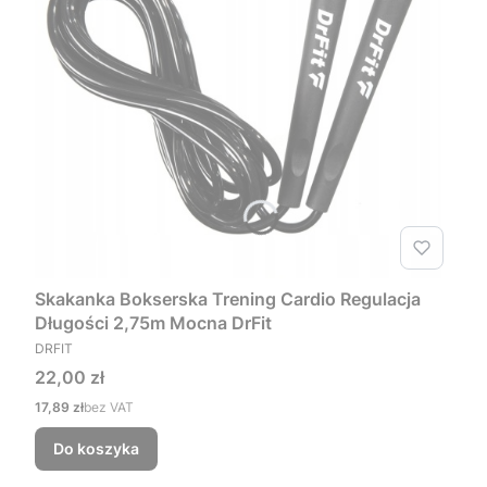
Skakanka Bokserska Trening Cardio Regulacja
Długości 2,75m Mocna DrFit
PRODUCENT
DRFIT
Cena
22,00 zł
Cena
17,89 zł
bez VAT
Do koszyka