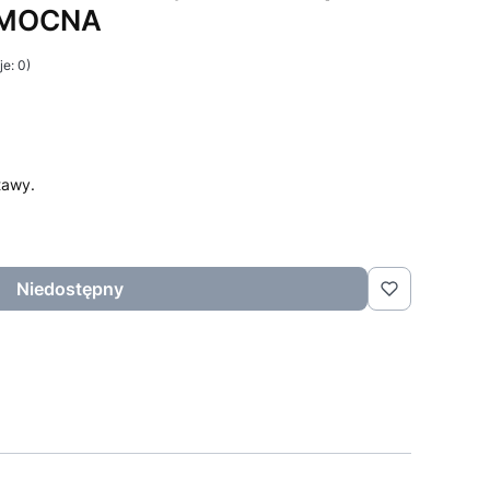
t MOCNA
e: 0)
tawy.
Niedostępny