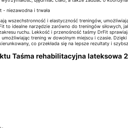
wytrzymałość, ujędrniać ciało, a także zadbać o koordyna
it - niezawodna i trwała
iają wszechstronność i elastyczność treningów, umożliwia
t to idealne narzędzie zarówno do treningów siłowych, jak
zakresu ruchu. Lekkość i przenośność taśmy DrFit sprawia
, umożliwiając trening w dowolnym miejscu i czasie. Dzięki
ukierunkowany, co przekłada się na lepsze rezultaty i szybs
ktu Taśma rehabilitacyjna lateksowa 