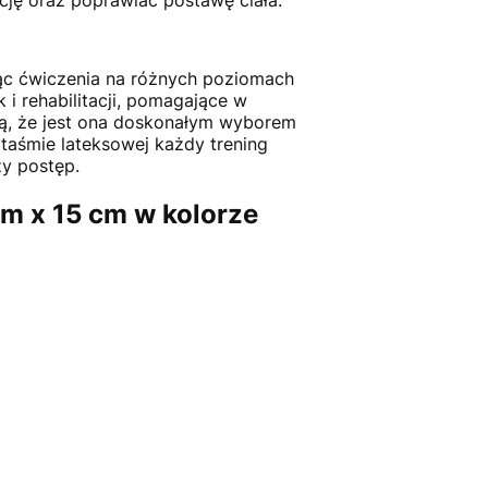
cję oraz poprawiać postawę ciała.
jąc ćwiczenia na różnych poziomach
 i rehabilitacji, pomagające w
ją, że jest ona doskonałym wyborem
 taśmie lateksowej każdy trening
zy postęp.
2m x 15 cm w kolorze