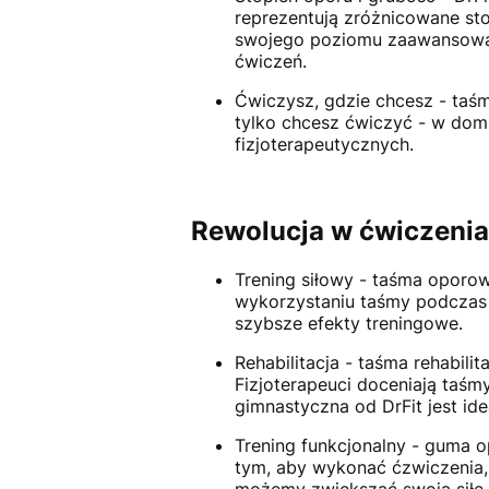
reprezentują zróżnicowane st
swojego poziomu zaawansowani
ćwiczeń.
Ćwiczysz, gdzie chcesz - taśm
tylko chcesz ćwiczyć - w domu
fizjoterapeutycznych.
Rewolucja w ćwiczeniac
Trening siłowy - taśma oporow
wykorzystaniu taśmy podczas 
szybsze efekty treningowe.
Rehabilitacja - taśma rehabili
Fizjoterapeuci doceniają taśm
gimnastyczna od DrFit jest id
Trening funkcjonalny - guma o
tym, aby wykonać ćzwiczenia,