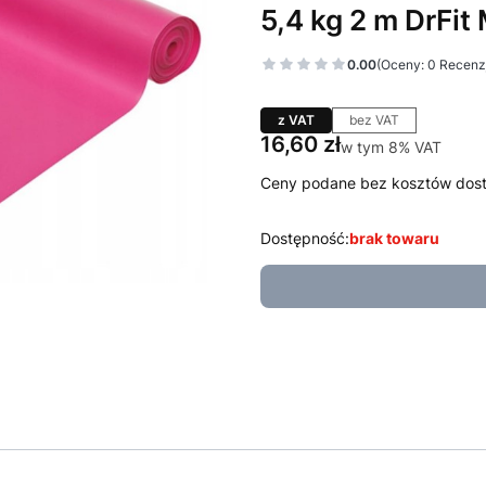
5,4 kg 2 m DrFi
0.00
(Oceny: 0 Recenzj
z VAT
bez VAT
Cena
16,60 zł
w tym 8% VAT
w tym
8%
VAT
Ceny podane bez kosztów dos
Dostępność:
brak towaru