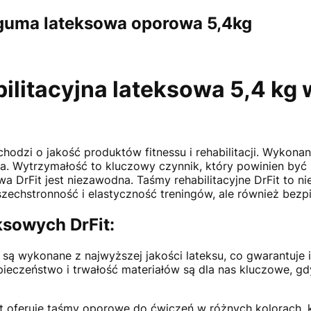
 guma lateksowa oporowa 5,4kg
ilitacyjna lateksowa 5,4 kg 
hodzi o jakość produktów fitnessu i rehabilitacji. Wykonana
ia. Wytrzymałość to kluczowy czynnik, który powinien by
a DrFit jest niezawodna. Taśmy rehabilitacyjne DrFit to 
szechstronność i elastyczność treningów, ale również bez
ksowych DrFit:
są wykonane z najwyższej jakości lateksu, co gwarantuje 
ieczeństwo i trwałość materiałów są dla nas kluczowe, gd
it oferuje taśmy oporowe do ćwiczeń w różnych kolorach, 