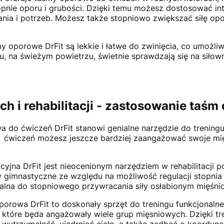
opnie oporu i grubości. Dzięki temu możesz dostosować in
a i potrzeb. Możesz także stopniowo zwiększać siłę opo
y oporowe DrFit są lekkie i łatwe do zwinięcia, co umożliw
, na świeżym powietrzu, świetnie sprawdzają się na siłown
h i rehabilitacji - zastosowanie taśm
a do ćwiczeń DrFit stanowi genialne narzędzie do treningu 
ćwiczeń możesz jeszcze bardziej zaangażować swoje mięśn
tacyjna DrFit jest nieocenionym narzędziem w rehabilitacji 
y gimnastyczne ze względu na możliwość regulacji stopnia
ealna do stopniowego przywracania siły osłabionym mięśn
porowa DrFit to doskonały sprzęt do treningu funkcjonalne
 które będa angażowały wiele grup mięsniowych. Dzięki 