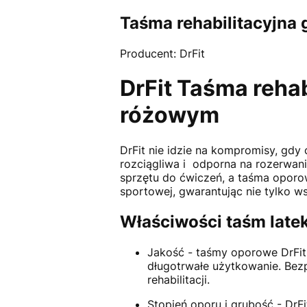
Taśma rehabilitacyjna
Producent: DrFit
DrFit Taśma rehab
różowym
DrFit nie idzie na kompromisy, gdy c
rozciągliwa i odporna na rozerwan
sprzętu do ćwiczeń, a taśma oporow
sportowej, gwarantując nie tylko w
Właściwości taśm late
Jakość - taśmy oporowe DrFit 
długotrwałe użytkowanie. Bezp
rehabilitacji.
Stopień oporu i grubość - DrF