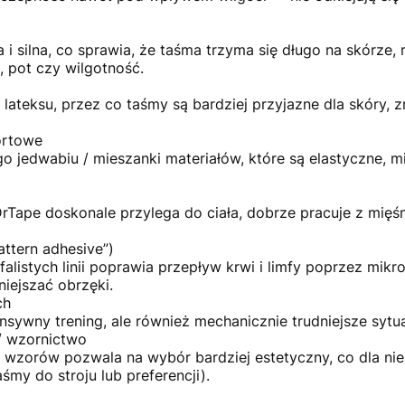
a i silna, co sprawia, że taśma trzyma się długo na skórze
, pot czy wilgotność.
 lateksu, przez co taśmy są bardziej przyjazne dla skóry, 
ortowe
jedwabiu / mieszanki materiałów, które są elastyczne, m
 DrTape doskonale przylega do ciała, dobrze pracuje z mięś
attern adhesive”)
falistych linii poprawia przepływ krwi i limfy poprzez mik
niejszać obrzęki.
ch
sywny trening, ale również mechanicznie trudniejsze sytua
/ wzornictwo
 wzorów pozwala na wybór bardziej estetyczny, co dla n
śmy do stroju lub preferencji).