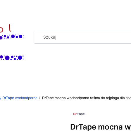
y DrTape wodoodporne
DrTape mocna wodoodporna taśma do tejpingu dla s
DrTape mocna w