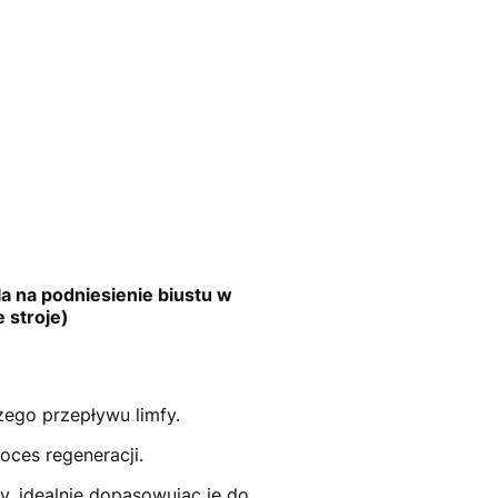
a na podniesienie biustu w
 stroje)
zego przepływu limfy.
oces regeneracji.
y, idealnie dopasowując je do