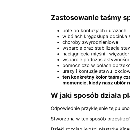
Zastosowanie taśmy sp
bóle po kontuzjach i urazach
w bólach kręgosłupa odcinka 
choroby zwyrodnieniowe
wsparcie oraz stabilizacja st
naciągnięcia mięśni i więzadeł
wsparcie podczas aktywności 
pomocniczo w bólach obrzęk
urazy i kontuzje stawu łokciowe
ten konkretny kolor taśmy cz
momencie, kiedy nasz ubiór ni
W jaki sposób działa p
Odpowiednie przyklejenie tejpu uno
Stworzona w ten sposób przestrzeń 
Dzięki rozciągliwości plastrów Kine