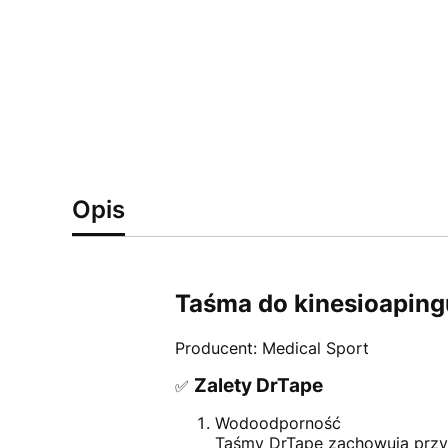
Opis
Taśma do kinesioaping
Producent: Medical Sport
Zalety DrTape
✅
Wodoodporność
Taśmy DrTape zachowują przyc