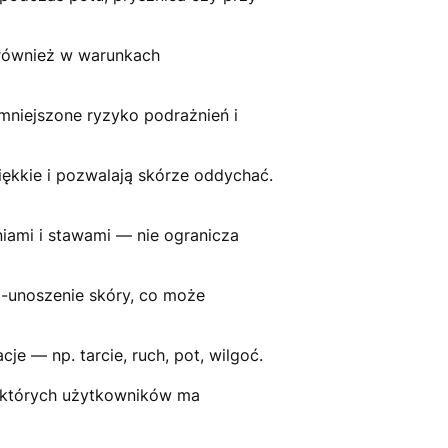
, również w warunkach
zmniejszone ryzyko podrażnień i
iękkie i pozwalają skórze oddychać.
niami i stawami — nie ogranicza
ro-unoszenie skóry, co może
cje — np. tarcie, ruch, pot, wilgoć.
iektórych użytkowników ma