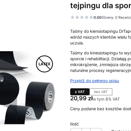
tejpingu dla sp
0.00
(Oceny: 0 Recenzj
Taśmy do kiensiotapingu DrTape
wśród naszych klientów wielu f
uczula.
Taśmy do kinesiotapingu to wyso
sporcie i rehabilitacji. Działaj
mikrokrążenie, zmniejsza obrzęk
naturalne procesy regeneracyj
Przejdź do pełnego opisu
z VAT
bez VAT
Cena
20,99 zł
w tym 8% VAT
w tym
8%
VAT
Ceny podane bez kosztów dos
Ilość