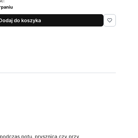
ść:
rpaniu
Dodaj do koszyka
podczas potu, prysznica czy przy