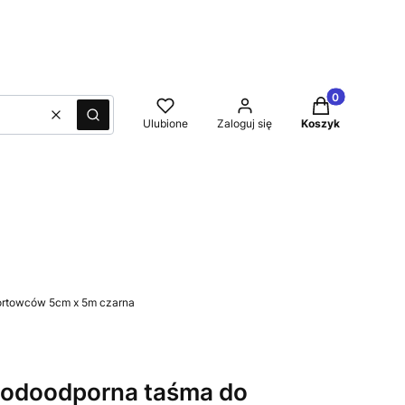
Produkty w kos
Wyczyść
Szukaj
Ulubione
Zaloguj się
Koszyk
portowców 5cm x 5m czarna
odoodporna taśma do