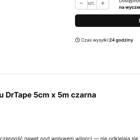
Dostępno
szt.
na wycze
Czas wysyłki:
24 godziny
u DrTape 5cm x 5m czarna
zepność nawet pod wpływem wilgoci — nie odklejają się 