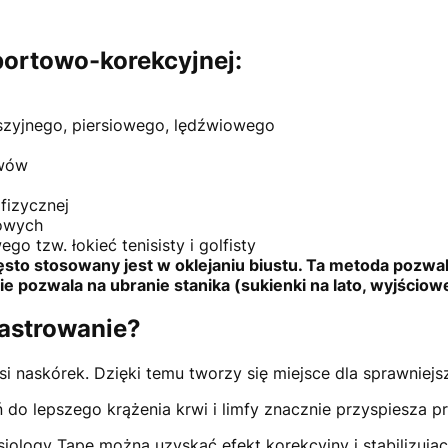
ortowo-korekcyjnej:
szyjnego, piersiowego, lędźwiowego
awów
fizycznej
owych
go tzw. łokieć tenisisty i golfisty
ęsto stosowany jest w oklejaniu biustu. Ta metoda pozwal
e pozwala na ubranie stanika (sukienki na lato, wyjściowe
lastrowanie?
si naskórek. Dzięki temu tworzy się miejsce dla sprawniejs
do lepszego krążenia krwi i limfy znacznie przyspiesza pr
siology Tape można uzyskać efekt korekcyjny i stabilizując