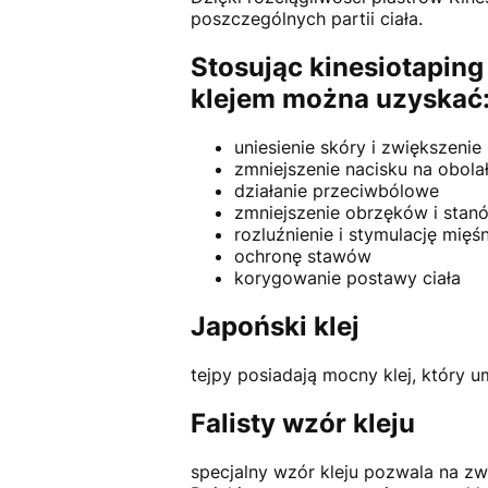
poszczególnych partii ciała.
Stosując kinesiotapin
klejem można uzyskać
uniesienie skóry i zwiększeni
zmniejszenie nacisku na obola
działanie przeciwbólowe
zmniejszenie obrzęków i stan
rozluźnienie i stymulację mięśn
ochronę stawów
korygowanie postawy ciała
Japoński klej
tejpy posiadają mocny klej, który u
Falisty wzór kleju
specjalny wzór kleju pozwala na zwi