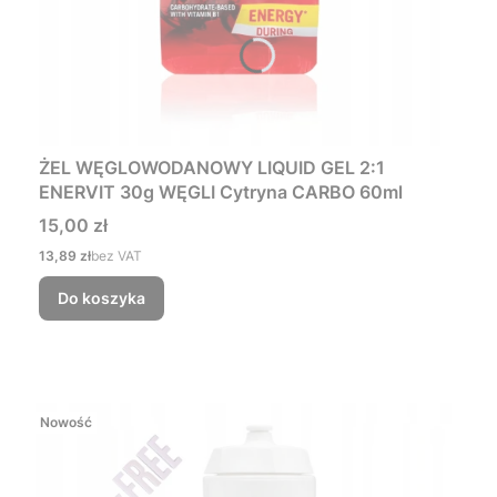
ŻEL WĘGLOWODANOWY LIQUID GEL 2:1
ENERVIT 30g WĘGLI Cytryna CARBO 60ml
Cena
15,00 zł
Cena
13,89 zł
bez VAT
Do koszyka
Nowość