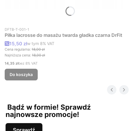
Kod produktu
DFTB-T-001-1
Piłka lacrosse do masażu twarda gładka czarna DrFit
Cena promocyjna brutto
15,50 zł
w tym %s VAT
w tym
8%
VAT
Cena regularna:
18,00 zł
Najniższa cena:
18,00 zł
Cena netto
14,35 zł
bez 8% VAT
Do koszyka
Bądź w formie! Sprawdź
najnowsze promocje!
Sprawdź