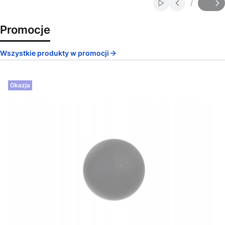
/
Włącz automatycz
Slajd
z
Promocje
Wszystkie produkty w promocji
Okazja