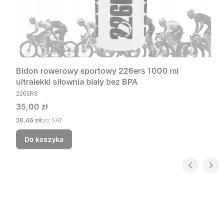
Bidon rowerowy sportowy 226ers 1000 ml
ultralekki siłownia biały bez BPA
PRODUCENT
226ERS
Cena
35,00 zł
Cena
28,46 zł
bez VAT
Do koszyka