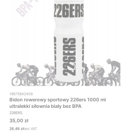
Kod produktu
18675842408
Bidon rowerowy sportowy 226ers 1000 ml
ultralekki siłownia biały bez BPA
PRODUCENT
226ERS
Cena
35,00 zł
Cena
28,46 zł
bez VAT