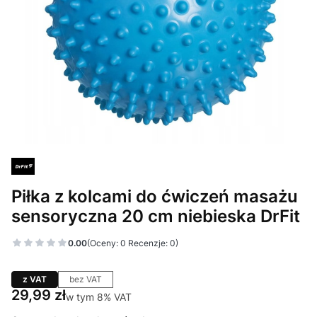
Piłka z kolcami do ćwiczeń masażu
sensoryczna 20 cm niebieska DrFit
0.00
(Oceny: 0 Recenzje: 0)
z VAT
bez VAT
Cena
29,99 zł
w tym 8% VAT
w tym
8%
VAT