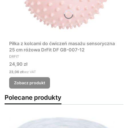
Piłka z kolcami do ćwiczeń masażu sensoryczna
25 cm różowa DrFit DF GB-007-12
PRODUCENT
DRFIT
Cena
24,90 zł
Cena
23,06 zł
bez VAT
Zobacz produkt
Polecane produkty