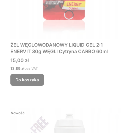
ŻEL WĘGLOWODANOWY LIQUID GEL 2:1
ENERVIT 30g WĘGLI Cytryna CARBO 60ml
Cena
15,00 zł
Cena
13,89 zł
bez VAT
Do koszyka
Nowość