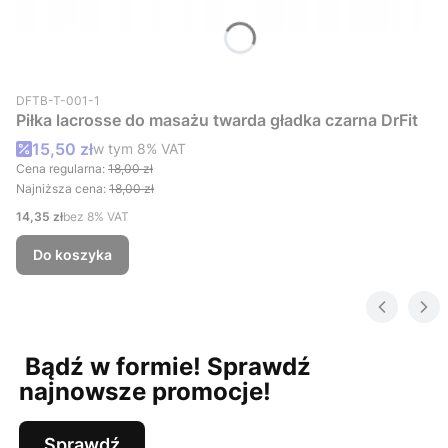
Kod produktu
DFTB-T-001-1
Piłka lacrosse do masażu twarda gładka czarna DrFit
Cena promocyjna brutto
15,50 zł
w tym %s VAT
w tym
8%
VAT
Cena regularna:
18,00 zł
Najniższa cena:
18,00 zł
Cena netto
14,35 zł
bez 8% VAT
Do koszyka
Bądź w formie! Sprawdź
najnowsze promocje!
Sprawdź