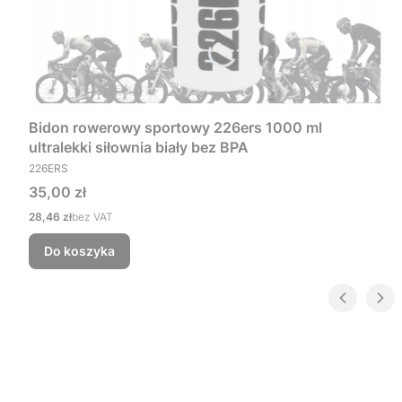
Bidon rowerowy sportowy 226ers 1000 ml
ultralekki siłownia biały bez BPA
PRODUCENT
226ERS
Cena
35,00 zł
Cena
28,46 zł
bez VAT
Do koszyka