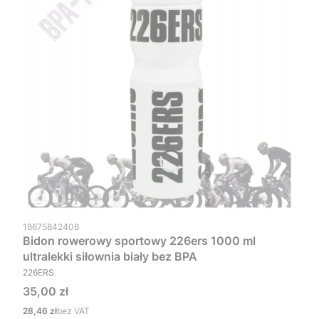
Kod produktu
18675842408
Bidon rowerowy sportowy 226ers 1000 ml
ultralekki siłownia biały bez BPA
PRODUCENT
226ERS
Cena
35,00 zł
Cena
28,46 zł
bez VAT