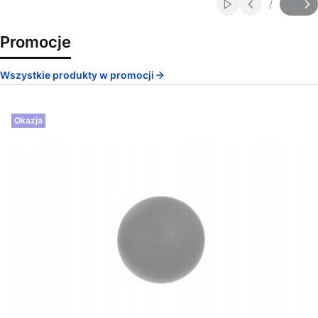
/
Włącz automatycz
Slajd
z
Promocje
Wszystkie produkty w promocji
Okazja