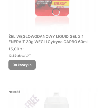
ŻEL WĘGLOWODANOWY LIQUID GEL 2:1
ENERVIT 30g WĘGLI Cytryna CARBO 60ml
Cena
15,00 zł
Cena
13,89 zł
bez VAT
Do koszyka
Nowość