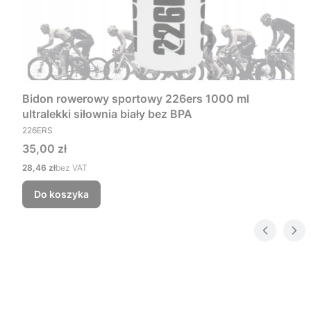
Bidon rowerowy sportowy 226ers 1000 ml
ultralekki siłownia biały bez BPA
PRODUCENT
226ERS
Cena
35,00 zł
Cena
28,46 zł
bez VAT
Do koszyka