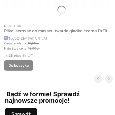
Kod produktu
DFTB-T-001-1
Piłka lacrosse do masażu twarda gładka czarna DrFit
Cena promocyjna brutto
15,50 zł
w tym %s VAT
w tym
8%
VAT
Cena regularna:
18,00 zł
Najniższa cena:
18,00 zł
Cena netto
14,35 zł
bez 8% VAT
Do koszyka
Bądź w formie! Sprawdź
najnowsze promocje!
Sprawdź