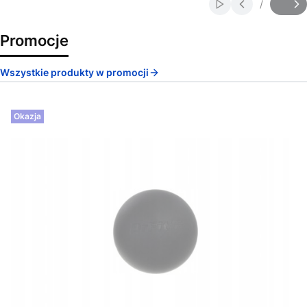
/
Włącz automatycz
Slajd
z
Promocje
Wszystkie produkty w promocji
Okazja