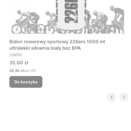
Bidon rowerowy sportowy 226ers 1000 ml
ultralekki siłownia biały bez BPA
PRODUCENT
226ERS
Cena
35,00 zł
Cena
28,46 zł
bez VAT
Do koszyka