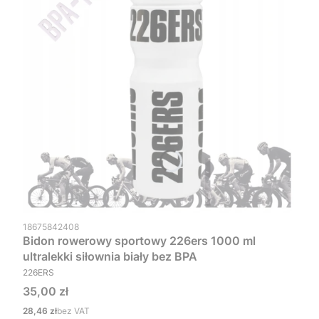
Kod produktu
18675842408
Bidon rowerowy sportowy 226ers 1000 ml
ultralekki siłownia biały bez BPA
PRODUCENT
226ERS
Cena
35,00 zł
Cena
28,46 zł
bez VAT