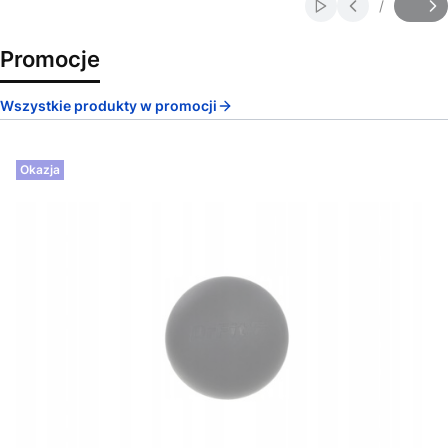
/
Włącz automatycz
Slajd
z
Promocje
Wszystkie produkty w promocji
Okazja