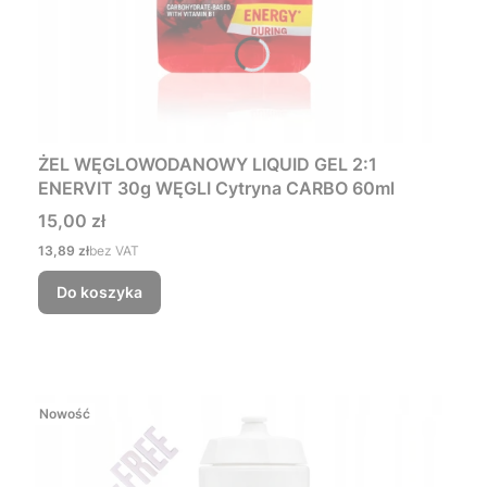
ŻEL WĘGLOWODANOWY LIQUID GEL 2:1
ENERVIT 30g WĘGLI Cytryna CARBO 60ml
Cena
15,00 zł
Cena
13,89 zł
bez VAT
Do koszyka
Nowość