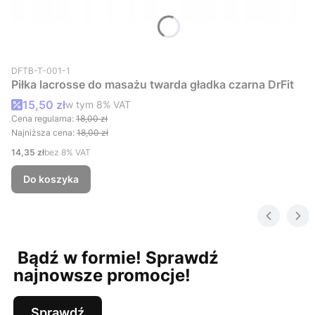
Kod produktu
DFTB-T-001-1
Piłka lacrosse do masażu twarda gładka czarna DrFit
Cena promocyjna brutto
15,50 zł
w tym %s VAT
w tym
8%
VAT
Cena regularna:
18,00 zł
Najniższa cena:
18,00 zł
Cena netto
14,35 zł
bez 8% VAT
Do koszyka
Bądź w formie! Sprawdź
najnowsze promocje!
Sprawdź