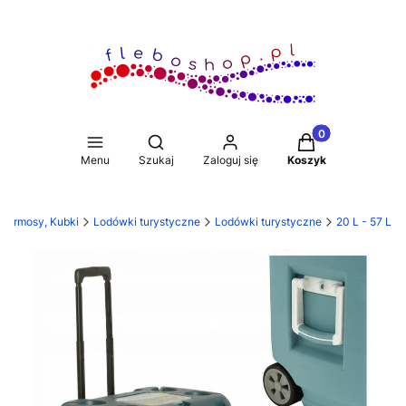
Produkty w koszy
Otwórz wyszukiwarkę
Menu
Szukaj
Zaloguj się
Koszyk
 Termosy, Kubki
Lodówki turystyczne
Lodówki turystyczne
20 L - 57 L