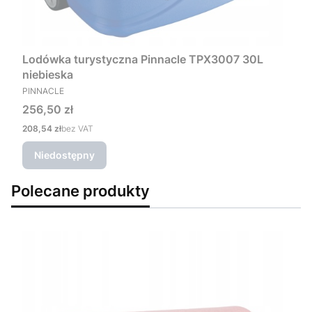
Lodówka turystyczna Pinnacle TPX3007 30L
niebieska
PRODUCENT
PINNACLE
Cena
256,50 zł
Cena
208,54 zł
bez VAT
Niedostępny
Polecane produkty