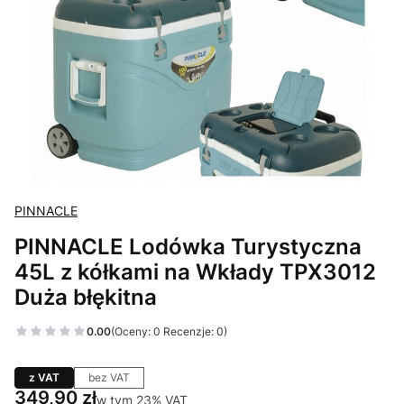
PINNACLE
PINNACLE Lodówka Turystyczna
45L z kółkami na Wkłady TPX3012
Duża błękitna
0.00
(Oceny: 0 Recenzje: 0)
z VAT
bez VAT
Cena
349,90 zł
w tym 23% VAT
w tym
23%
VAT