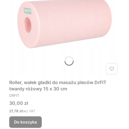
Roller, wałek gładki do masażu pleców DrFIT
twardy różowy 15 x 30 cm
PRODUCENT
DRFIT
Cena
30,00 zł
Cena
27,78 zł
bez VAT
Do koszyka