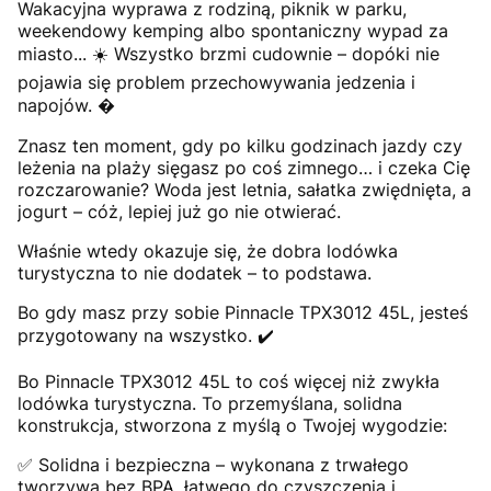
Wakacyjna wyprawa z rodziną, piknik w parku,
weekendowy kemping albo spontaniczny wypad za
miasto... ️☀️ Wszystko brzmi cudownie – dopóki nie
pojawia się problem przechowywania jedzenia i
napojów. �️
Znasz ten moment, gdy po kilku godzinach jazdy czy
leżenia na plaży sięgasz po coś zimnego… i czeka Cię
rozczarowanie? Woda jest letnia, sałatka zwiędnięta, a
jogurt – cóż, lepiej już go nie otwierać.
Właśnie wtedy okazuje się, że dobra lodówka
turystyczna to nie dodatek – to podstawa.
Bo gdy masz przy sobie Pinnacle TPX3012 45L, jesteś
przygotowany na wszystko. ✔️
Bo Pinnacle TPX3012 45L to coś więcej niż zwykła
lodówka turystyczna. To przemyślana, solidna
konstrukcja, stworzona z myślą o Twojej wygodzie:
✅ Solidna i bezpieczna – wykonana z trwałego
tworzywa bez BPA, łatwego do czyszczenia i