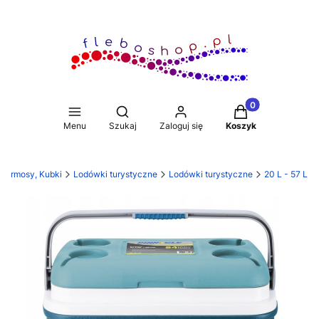
Produkty w koszy
Otwórz wyszukiwarkę
Menu
Szukaj
Zaloguj się
Koszyk
 Termosy, Kubki
Lodówki turystyczne
Lodówki turystyczne
20 L - 57 L