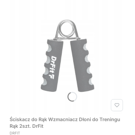
Ściskacz do Rąk Wzmacniacz Dłoni do Treningu
Rąk 2szt. DrFit
PRODUCENT
DRFIT