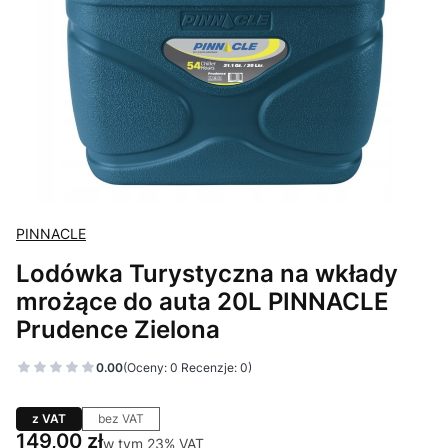
PINNACLE
Lodówka Turystyczna na wkłady
mrożące do auta 20L PINNACLE
Prudence Zielona
0.00
(Oceny: 0 Recenzje: 0)
z VAT
bez VAT
Cena
149,00 zł
w tym 23% VAT
w tym
23%
VAT