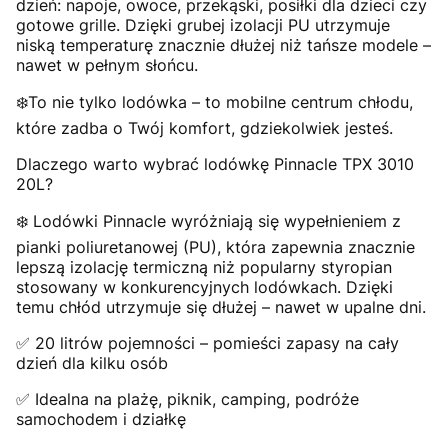
dzień: napoje, owoce, przekąski, posiłki dla dzieci czy
gotowe grille. Dzięki grubej izolacji PU utrzymuje
niską temperaturę znacznie dłużej niż tańsze modele –
nawet w pełnym słońcu.
❄️To nie tylko lodówka – to mobilne centrum chłodu,
które zadba o Twój komfort, gdziekolwiek jesteś.
Dlaczego warto wybrać lodówkę Pinnacle TPX 3010
20L?
❄️ Lodówki Pinnacle wyróżniają się wypełnieniem z
pianki poliuretanowej (PU), która zapewnia znacznie
lepszą izolację termiczną niż popularny styropian
stosowany w konkurencyjnych lodówkach. Dzięki
temu chłód utrzymuje się dłużej – nawet w upalne dni.
✅ 20 litrów pojemności – pomieści zapasy na cały
dzień dla kilku osób
✅ Idealna na plażę, piknik, camping, podróże
samochodem i działkę