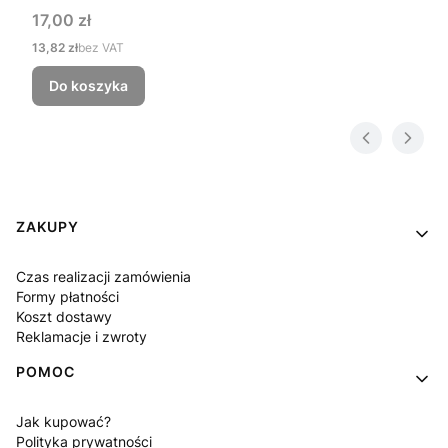
Cena
17,00 zł
Cena
13,82 zł
bez VAT
Do koszyka
Linki w stopce
ZAKUPY
Czas realizacji zamówienia
Formy płatności
Koszt dostawy
Reklamacje i zwroty
POMOC
Jak kupować?
Polityka prywatności