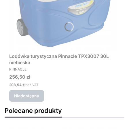
Lodówka turystyczna Pinnacle TPX3007 30L
niebieska
PRODUCENT
PINNACLE
Cena
256,50 zł
Cena
208,54 zł
bez VAT
Niedostępny
Polecane produkty