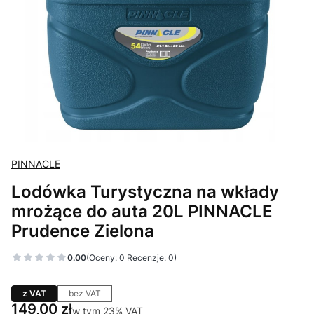
PINNACLE
Lodówka Turystyczna na wkłady
mrożące do auta 20L PINNACLE
Prudence Zielona
0.00
(Oceny: 0 Recenzje: 0)
z VAT
bez VAT
Cena
149,00 zł
w tym 23% VAT
w tym
23%
VAT