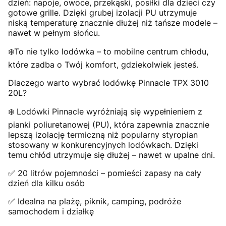
dzień: napoje, owoce, przekąski, posiłki dla dzieci czy
gotowe grille. Dzięki grubej izolacji PU utrzymuje
niską temperaturę znacznie dłużej niż tańsze modele –
nawet w pełnym słońcu.
❄️To nie tylko lodówka – to mobilne centrum chłodu,
które zadba o Twój komfort, gdziekolwiek jesteś.
Dlaczego warto wybrać lodówkę Pinnacle TPX 3010
20L?
❄️ Lodówki Pinnacle wyróżniają się wypełnieniem z
pianki poliuretanowej (PU), która zapewnia znacznie
lepszą izolację termiczną niż popularny styropian
stosowany w konkurencyjnych lodówkach. Dzięki
temu chłód utrzymuje się dłużej – nawet w upalne dni.
✅ 20 litrów pojemności – pomieści zapasy na cały
dzień dla kilku osób
✅ Idealna na plażę, piknik, camping, podróże
samochodem i działkę