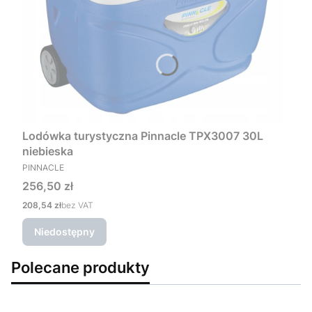
Lodówka turystyczna Pinnacle TPX3007 30L
niebieska
PRODUCENT
PINNACLE
Cena
256,50 zł
Cena
208,54 zł
bez VAT
Niedostępny
Polecane produkty