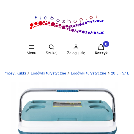
Produkty w koszy
Otwórz wyszukiwarkę
Menu
Szukaj
Zaloguj się
Koszyk
 Termosy, Kubki
Lodówki turystyczne
Lodówki turystyczne
20 L - 57 L