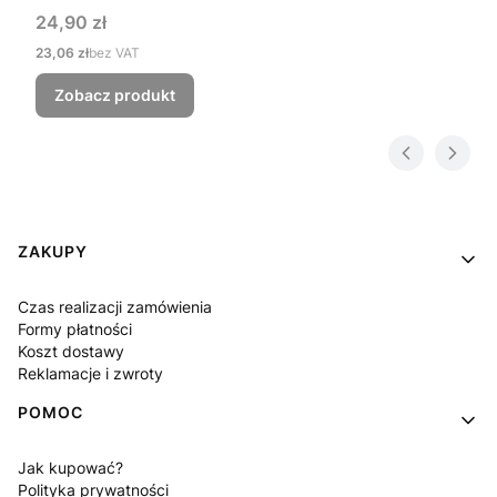
Cena
24,90 zł
Cena
23,06 zł
bez VAT
Zobacz produkt
Linki w stopce
ZAKUPY
Czas realizacji zamówienia
Formy płatności
Koszt dostawy
Reklamacje i zwroty
POMOC
Jak kupować?
Polityka prywatności