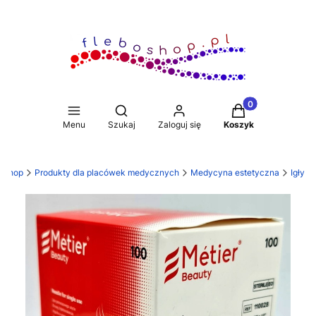
Produkty w koszy
Otwórz wyszukiwarkę
Menu
Szukaj
Zaloguj się
Koszyk
boshop
Produkty dla placówek medycznych
Medycyna estetyczna
Igły