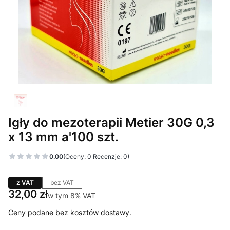
Igły do mezoterapii Metier 30G 0,3
x 13 mm a'100 szt.
0.00
(Oceny: 0 Recenzje: 0)
z VAT
bez VAT
Cena
32,00 zł
w tym 8% VAT
w tym
8%
VAT
Ceny podane bez kosztów dostawy.