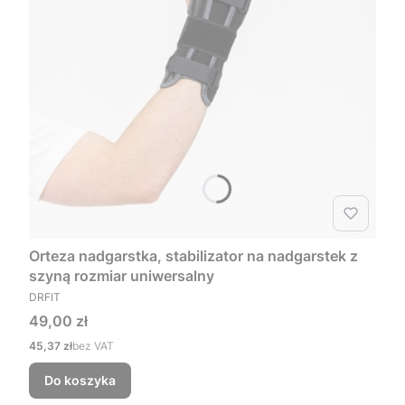
Orteza nadgarstka, stabilizator na nadgarstek z
szyną rozmiar uniwersalny
PRODUCENT
DRFIT
Cena
49,00 zł
Cena
45,37 zł
bez VAT
Do koszyka