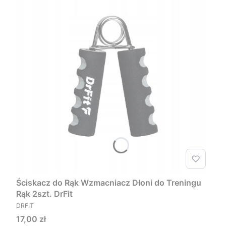
Ściskacz do Rąk Wzmacniacz Dłoni do Treningu
Rąk 2szt. DrFit
PRODUCENT
DRFIT
Cena
17,00 zł