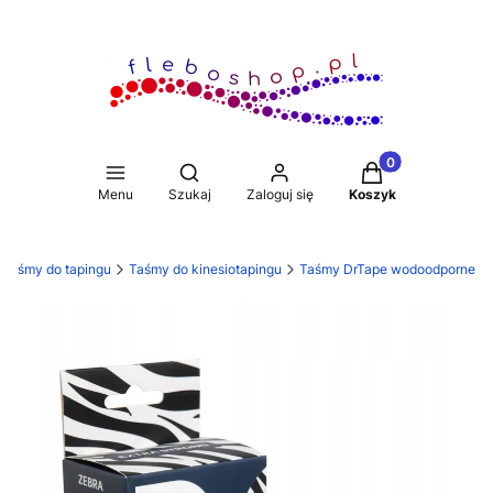
Produkty w koszy
Otwórz wyszukiwarkę
Menu
Szukaj
Zaloguj się
Koszyk
Taśmy do tapingu
Taśmy do kinesiotapingu
Taśmy DrTape wodoodporne