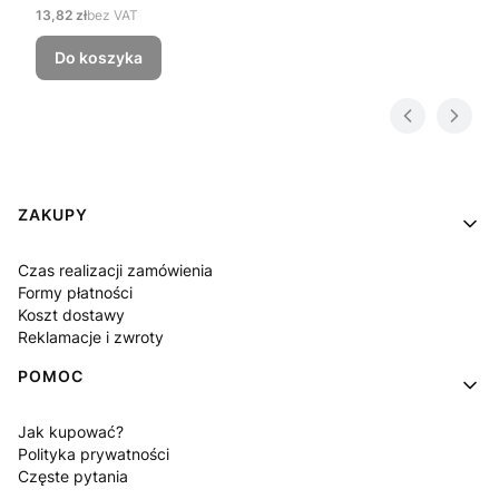
Cena
13,82 zł
bez VAT
Do koszyka
Linki w stopce
ZAKUPY
Czas realizacji zamówienia
Formy płatności
Koszt dostawy
Reklamacje i zwroty
POMOC
Jak kupować?
Polityka prywatności
Częste pytania