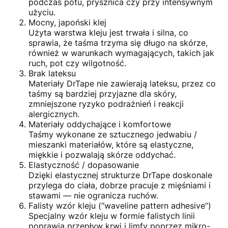
podczas potu, prysznica czy przy intensywnym
użyciu.
Mocny, japoński klej
Użyta warstwa kleju jest trwała i silna, co
sprawia, że taśma trzyma się długo na skórze,
również w warunkach wymagających, takich jak
ruch, pot czy wilgotność.
Brak lateksu
Materiały DrTape nie zawierają lateksu, przez co
taśmy są bardziej przyjazne dla skóry,
zmniejszone ryzyko podrażnień i reakcji
alergicznych.
Materiały oddychające i komfortowe
Taśmy wykonane ze sztucznego jedwabiu /
mieszanki materiałów, które są elastyczne,
miękkie i pozwalają skórze oddychać.
Elastyczność / dopasowanie
Dzięki elastycznej strukturze DrTape doskonale
przylega do ciała, dobrze pracuje z mięśniami i
stawami — nie ogranicza ruchów.
Falisty wzór kleju (“waveline pattern adhesive”)
Specjalny wzór kleju w formie falistych linii
poprawia przepływ krwi i limfy poprzez mikro-