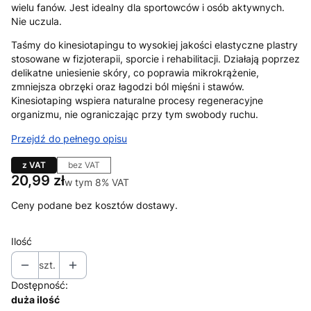
wielu fanów. Jest idealny dla sportowców i osób aktywnych.
Nie uczula.
Taśmy do kinesiotapingu to wysokiej jakości elastyczne plastry
stosowane w fizjoterapii, sporcie i rehabilitacji. Działają poprzez
delikatne uniesienie skóry, co poprawia mikrokrążenie,
zmniejsza obrzęki oraz łagodzi ból mięśni i stawów.
Kinesiotaping wspiera naturalne procesy regeneracyjne
organizmu, nie ograniczając przy tym swobody ruchu.
Przejdź do pełnego opisu
z VAT
bez VAT
Cena
20,99 zł
w tym 8% VAT
w tym
8%
VAT
Ceny podane bez kosztów dostawy.
Ilość
szt.
Dostępność:
duża ilość