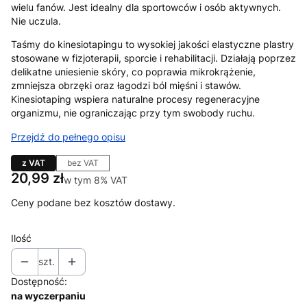
wielu fanów. Jest idealny dla sportowców i osób aktywnych.
Nie uczula.
Taśmy do kinesiotapingu to wysokiej jakości elastyczne plastry
stosowane w fizjoterapii, sporcie i rehabilitacji. Działają poprzez
delikatne uniesienie skóry, co poprawia mikrokrążenie,
zmniejsza obrzęki oraz łagodzi ból mięśni i stawów.
Kinesiotaping wspiera naturalne procesy regeneracyjne
organizmu, nie ograniczając przy tym swobody ruchu.
Przejdź do pełnego opisu
z VAT
bez VAT
Cena
20,99 zł
w tym 8% VAT
w tym
8%
VAT
Ceny podane bez kosztów dostawy.
Ilość
szt.
Dostępność:
na wyczerpaniu