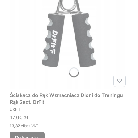
Ściskacz do Rąk Wzmacniacz Dłoni do Treningu
Rąk 2szt. DrFit
PRODUCENT
DRFIT
Cena
17,00 zł
Cena
13,82 zł
bez VAT
Do koszyka