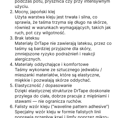
podczas potu, prysznica czy przy intensywnym
użyciu.
Mocny, japoński klej
Użyta warstwa kleju jest trwała i silna, co
sprawia, że taśma trzyma się długo na skórze,
również w warunkach wymagających, takich jak
ruch, pot czy wilgotność.
Brak lateksu
Materiały DrTape nie zawierają lateksu, przez co
taśmy są bardziej przyjazne dla skóry,
zmniejszone ryzyko podrażnień i reakcji
alergicznych.
Materiały oddychające i komfortowe
Taśmy wykonane ze sztucznego jedwabiu /
mieszanki materiałów, które są elastyczne,
miękkie i pozwalają skórze oddychać.
Elastyczność / dopasowanie
Dzięki elastycznej strukturze DrTape doskonale
przylega do ciała, dobrze pracuje z mięśniami i
stawami — nie ogranicza ruchów.
Falisty wzór kleju (“waveline pattern adhesive”)
Specjalny wzór kleju w formie falistych linii
poprawia przepływ krwi i limfy poprzez mikro-