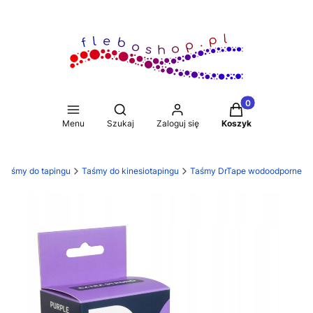
Produkty w koszy
Otwórz wyszukiwarkę
Menu
Szukaj
Zaloguj się
Koszyk
Taśmy do tapingu
Taśmy do kinesiotapingu
Taśmy DrTape wodoodporne