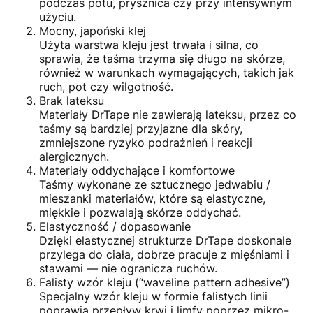
podczas potu, prysznica czy przy intensywnym
użyciu.
Mocny, japoński klej
Użyta warstwa kleju jest trwała i silna, co
sprawia, że taśma trzyma się długo na skórze,
również w warunkach wymagających, takich jak
ruch, pot czy wilgotność.
Brak lateksu
Materiały DrTape nie zawierają lateksu, przez co
taśmy są bardziej przyjazne dla skóry,
zmniejszone ryzyko podrażnień i reakcji
alergicznych.
Materiały oddychające i komfortowe
Taśmy wykonane ze sztucznego jedwabiu /
mieszanki materiałów, które są elastyczne,
miękkie i pozwalają skórze oddychać.
Elastyczność / dopasowanie
Dzięki elastycznej strukturze DrTape doskonale
przylega do ciała, dobrze pracuje z mięśniami i
stawami — nie ogranicza ruchów.
Falisty wzór kleju (“waveline pattern adhesive”)
Specjalny wzór kleju w formie falistych linii
poprawia przepływ krwi i limfy poprzez mikro-