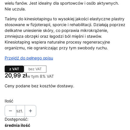
wielu fanów. Jest idealny dla sportowców i osób aktywnych.
Nie uczula.
Taśmy do kinesiotapingu to wysokiej jakości elastyczne plastry
stosowane w fizjoterapii, sporcie i rehabilitacji. Działają poprzez
delikatne uniesienie skóry, co poprawia mikrokrążenie,
zmniejsza obrzęki oraz łagodzi ból mięśni i stawów.
Kinesiotaping wspiera naturalne procesy regeneracyjne
organizmu, nie ograniczając przy tym swobody ruchu.
Przejdź do pełnego opisu
z VAT
bez VAT
Cena
20,99 zł
w tym 8% VAT
w tym
8%
VAT
Ceny podane bez kosztów dostawy.
Ilość
szt.
Dostępność:
średnia ilość