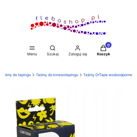
Produkty w koszy
Otwórz wyszukiwarkę
Menu
Szukaj
Zaloguj się
Koszyk
Taśmy do tapingu
Taśmy do kinesiotapingu
Taśmy DrTape wodoodporne