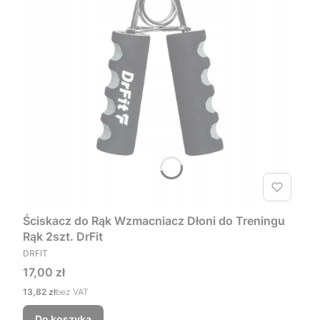
Ściskacz do Rąk Wzmacniacz Dłoni do Treningu
Rąk 2szt. DrFit
PRODUCENT
DRFIT
Cena
17,00 zł
Cena
13,82 zł
bez VAT
Do koszyka