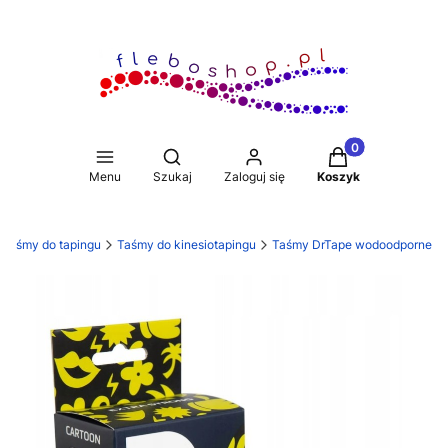
Produkty w koszy
Otwórz wyszukiwarkę
Menu
Szukaj
Zaloguj się
Koszyk
Taśmy do tapingu
Taśmy do kinesiotapingu
Taśmy DrTape wodoodporne