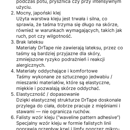
podczas potu, prysznica czy przy intensywnym
użyciu.
Mocny, japoński klej
Użyta warstwa kleju jest trwała i silna, co
sprawia, że taśma trzyma się długo na skórze,
również w warunkach wymagających, takich jak
ruch, pot czy wilgotność.
Brak lateksu
Materiały DrTape nie zawierają lateksu, przez co
taśmy są bardziej przyjazne dla skóry,
zmniejszone ryzyko podrażnień i reakcji
alergicznych.
Materiały oddychające i komfortowe
Taśmy wykonane ze sztucznego jedwabiu /
mieszanki materiałów, które są elastyczne,
miękkie i pozwalają skórze oddychać.
Elastyczność / dopasowanie
Dzięki elastycznej strukturze DrTape doskonale
przylega do ciała, dobrze pracuje z mięśniami i
stawami — nie ogranicza ruchów.
Falisty wzór kleju (“waveline pattern adhesive”)
Specjalny wzór kleju w formie falistych linii
poprawia przepływ krwi i limfy poprzez mikro-