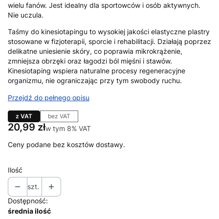
wielu fanów. Jest idealny dla sportowców i osób aktywnych.
Nie uczula.
Taśmy do kinesiotapingu to wysokiej jakości elastyczne plastry
stosowane w fizjoterapii, sporcie i rehabilitacji. Działają poprzez
delikatne uniesienie skóry, co poprawia mikrokrążenie,
zmniejsza obrzęki oraz łagodzi ból mięśni i stawów.
Kinesiotaping wspiera naturalne procesy regeneracyjne
organizmu, nie ograniczając przy tym swobody ruchu.
Przejdź do pełnego opisu
z VAT
bez VAT
Cena
20,99 zł
w tym 8% VAT
w tym
8%
VAT
Ceny podane bez kosztów dostawy.
Ilość
szt.
Dostępność:
średnia ilość