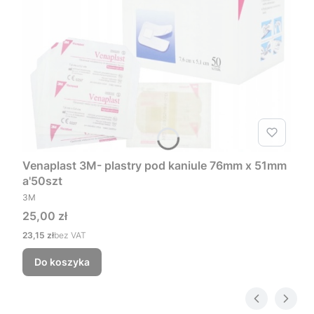
Venaplast 3M- plastry pod kaniule 76mm x 51mm
a'50szt
PRODUCENT
3M
Cena
25,00 zł
Cena
23,15 zł
bez VAT
Do koszyka