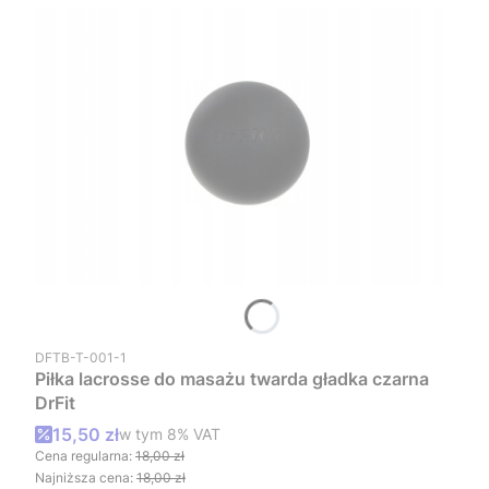
Kod produktu
DFTB-T-001-1
Piłka lacrosse do masażu twarda gładka czarna
DrFit
Cena promocyjna brutto
15,50 zł
w tym %s VAT
w tym
8%
VAT
Cena regularna:
18,00 zł
Najniższa cena:
18,00 zł