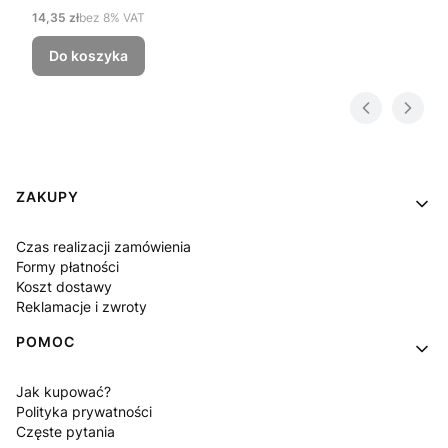
Cena netto
14,35 zł
bez 8% VAT
Do koszyka
Linki w stopce
ZAKUPY
Czas realizacji zamówienia
Formy płatności
Koszt dostawy
Reklamacje i zwroty
POMOC
Jak kupować?
Polityka prywatności
Częste pytania