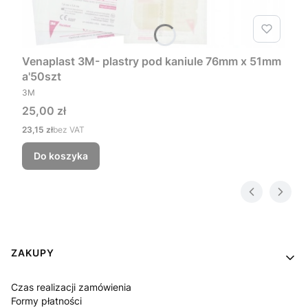
Venaplast 3M- plastry pod kaniule 76mm x 51mm
a'50szt
PRODUCENT
3M
Cena
25,00 zł
Cena
23,15 zł
bez VAT
Do koszyka
Linki w stopce
ZAKUPY
Czas realizacji zamówienia
Formy płatności