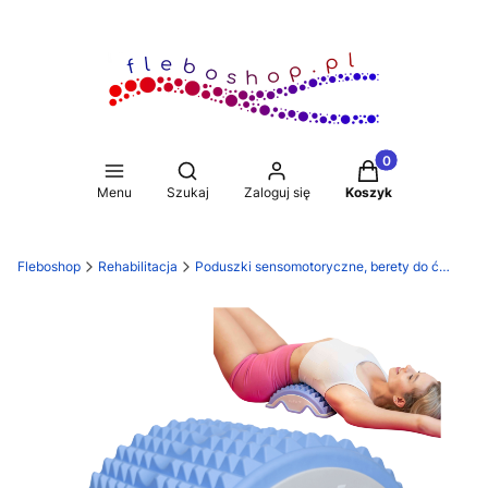
Produkty w koszy
Otwórz wyszukiwarkę
Menu
Szukaj
Zaloguj się
Koszyk
Fleboshop
Rehabilitacja
Poduszki sensomotoryczne, berety do ćwiczeń