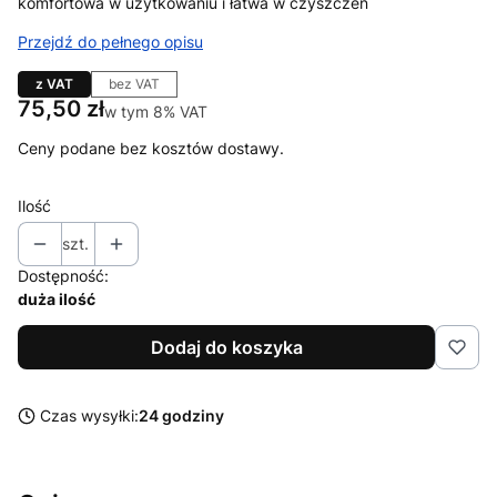
komfortowa w użytkowaniu i łatwa w czyszczen
Przejdź do pełnego opisu
z VAT
bez VAT
Cena
75,50 zł
w tym 8% VAT
w tym
8%
VAT
Ceny podane bez kosztów dostawy.
Ilość
szt.
Dostępność:
duża ilość
Dodaj do koszyka
Czas wysyłki:
24 godziny