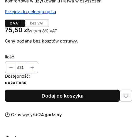
komfortowa w użytkowaniu i łatwa w czyszczen
Przejdź do pełnego opisu
z VAT
bez VAT
Cena
75,50 zł
w tym 8% VAT
w tym
8%
VAT
Ceny podane bez kosztów dostawy.
Ilość
szt.
Dostępność:
duża ilość
Dodaj do koszyka
Czas wysyłki:
24 godziny