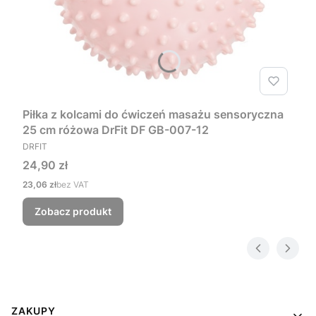
Piłka z kolcami do ćwiczeń masażu sensoryczna
25 cm różowa DrFit DF GB-007-12
PRODUCENT
DRFIT
Cena
24,90 zł
Cena
23,06 zł
bez VAT
Zobacz produkt
Linki w stopce
ZAKUPY