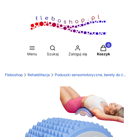
Produkty w koszy
Otwórz wyszukiwarkę
Menu
Szukaj
Zaloguj się
Koszyk
Fleboshop
Rehabilitacja
Poduszki sensomotoryczne, berety do ćwiczeń