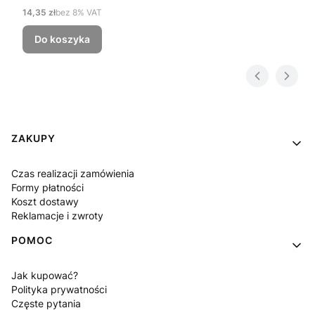
Cena netto
14,35 zł
bez 8% VAT
Do koszyka
Linki w stopce
ZAKUPY
Czas realizacji zamówienia
Formy płatności
Koszt dostawy
Reklamacje i zwroty
POMOC
Jak kupować?
Polityka prywatności
Częste pytania