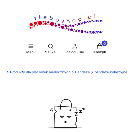
Produkty w koszy
Otwórz wyszukiwarkę
Menu
Szukaj
Zaloguj się
Koszyk
hop
Produkty dla placówek medycznych
Bandaże
bandaże kohezyjne