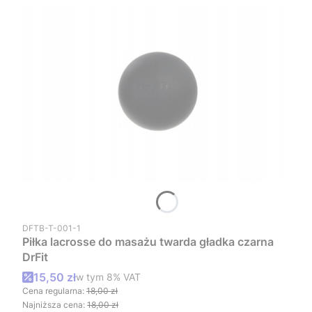
Kod produktu
DFTB-T-001-1
Piłka lacrosse do masażu twarda gładka czarna
DrFit
Cena promocyjna brutto
15,50 zł
w tym %s VAT
w tym
8%
VAT
Cena regularna:
18,00 zł
Najniższa cena:
18,00 zł